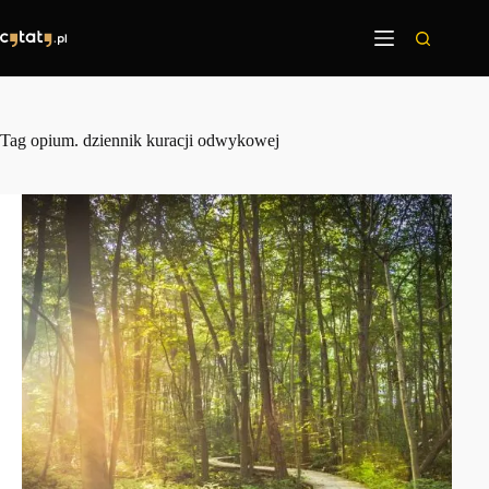
Przejdź
do
treści
Tag
opium. dziennik kuracji odwykowej