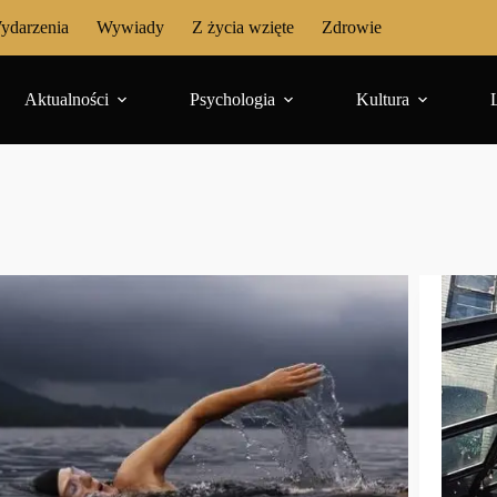
ydarzenia
Wywiady
Z życia wzięte
Zdrowie
Aktualności
Psychologia
Kultura