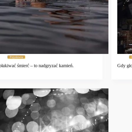
Przysłowia
łakiwać śmierć – to nadgryzać kamień.
Gdy gło