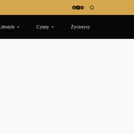
Lifestyle
Cytaty
Życiorysy