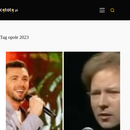
Przejdź
do
treści
Tag
opole 2023