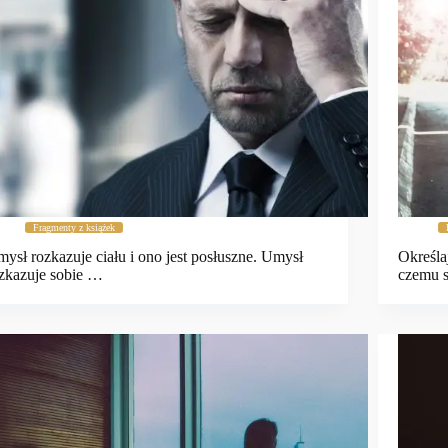
Fragmenty z książek
ysł rozkazuje ciału i ono jest posłuszne. Umysł
Określa
zkazuje sobie …
czemu 