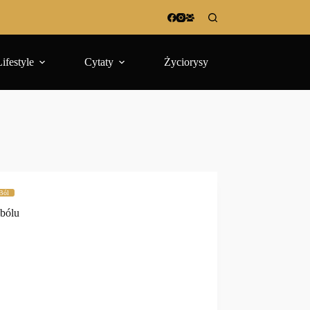
Lifestyle
Cytaty
Życiorysy
Ból
 bólu