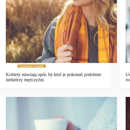
Fragmenty z książek
Kobiety stawiają opór, by ktoś je pokonał; podobnie
Um
niektórzy mężczyźni.
ro