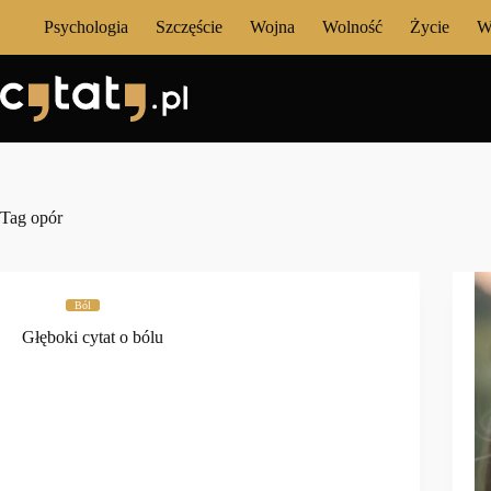
Przejdź
Psychologia
Szczęście
Wojna
Wolność
Życie
W
do
treści
Tag
opór
Ból
Głęboki cytat o bólu