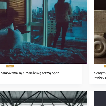
Inne
hamowania są niewłaściwą formą oporu.
Sentyme
wobec p