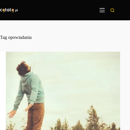
Przejdź
do
treści
Tag
opowiadania