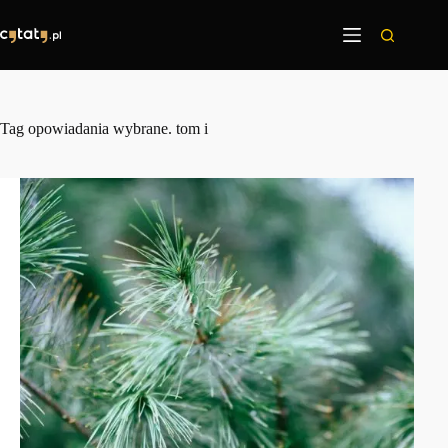
Przejdź
do
treści
Tag
opowiadania wybrane. tom i