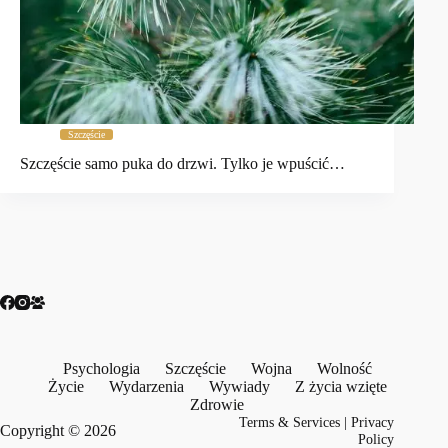
Szczęście
Szczęście samo puka do drzwi. Tylko je wpuścić…
Psychologia
Szczęście
Wojna
Wolność
Życie
Wydarzenia
Wywiady
Z życia wzięte
Zdrowie
Terms & Services
|
Privacy
Copyright © 2026
Policy