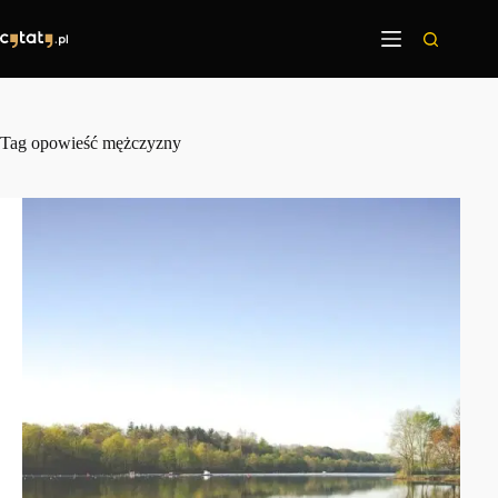
Przejdź
do
treści
Tag
opowieść mężczyzny