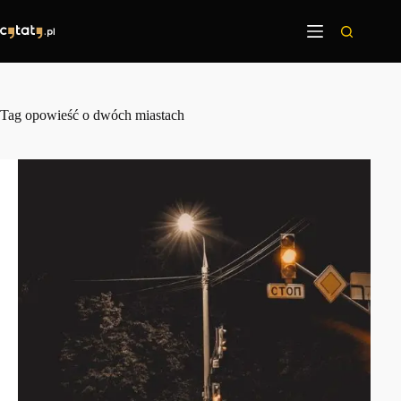
Przejdź
do
treści
Tag
opowieść o dwóch miastach