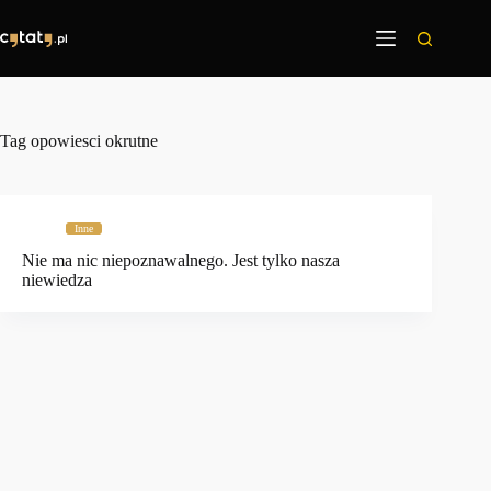
Przejdź
do
treści
Tag
opowiesci okrutne
Inne
Nie ma nic niepoznawalnego. Jest tylko nasza
niewiedza