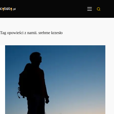
Przejdź
do
treści
Tag
opowieści z narnii. srebrne krzesło