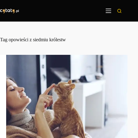
Przejdź
do
treści
Tag
opowieści z siedmiu królestw