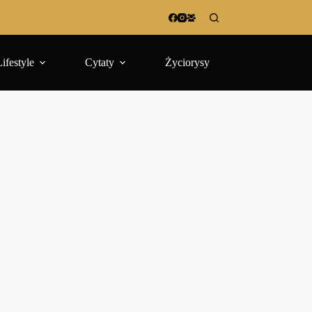
Lifestyle
Cytaty
Życiorysy