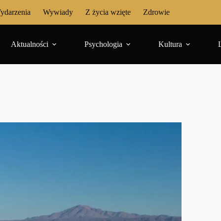
ydarzenia
Wywiady
Z życia wzięte
Zdrowie
Aktualności
Psychologia
Kultura