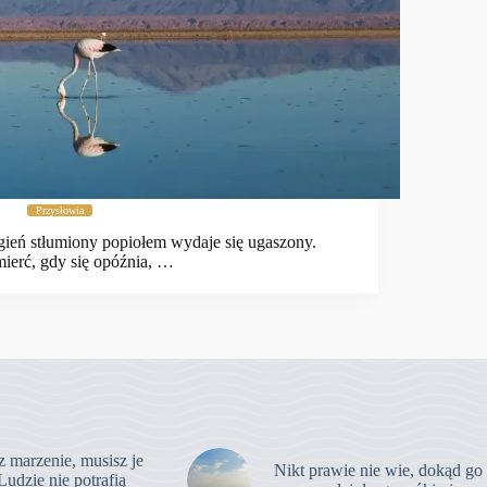
Przysłowia
ień stłumiony popiołem wydaje się ugaszony.
ierć, gdy się opóźnia, …
z marzenie, musisz je
Nikt prawie nie wie, dokąd go
Ludzie nie potrafią