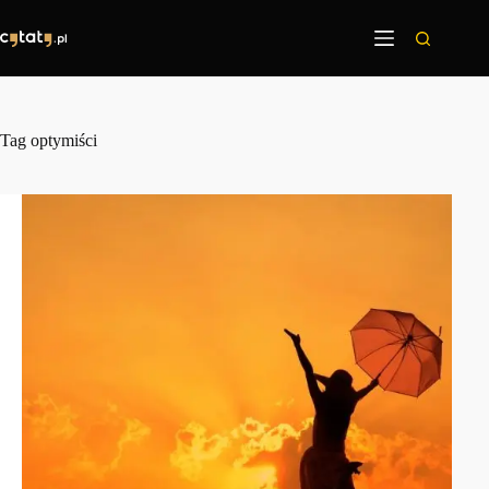
Przejdź
do
treści
Tag
optymiści