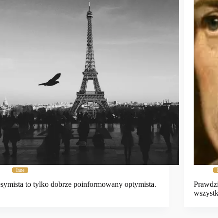
Inne
symista to tylko dobrze poinformowany optymista.
Prawdzi
wszyst