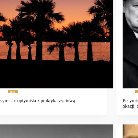
Inne
symista: optymista z praktyką życiową.
Pesymis
okazji,