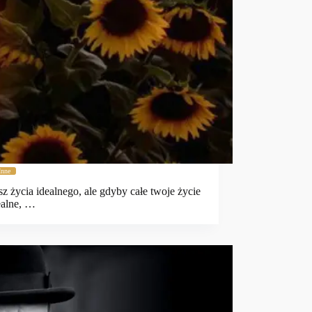
Inne
sz życia idealnego, ale gdyby całe twoje życie
ealne, …