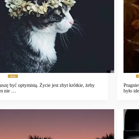
Inne
szę być optymistą. Życie jest zbyt krótkie, żeby
Pragnie
im nie …
było id