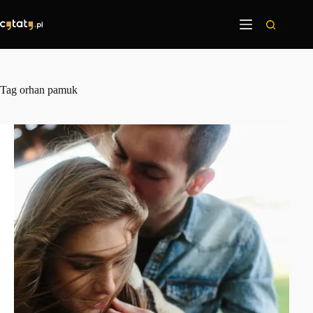
Przejdź
do
treści
Tag
orhan pamuk