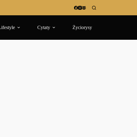
Lifestyle
Cytaty
Życiorysy