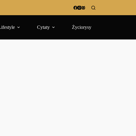
Lifestyle
Cytaty
Życiorysy