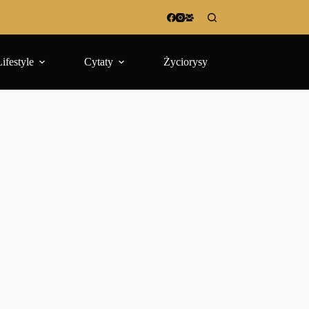
Lifestyle
Cytaty
Życiorysy