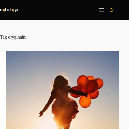
Przejdź
do
treści
Tag
oryginalni