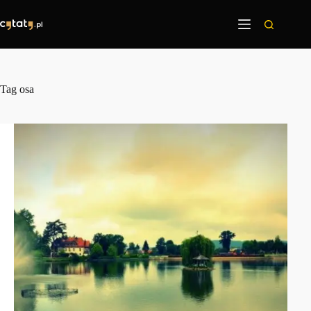
Przejdź
do
treści
Tag
osa