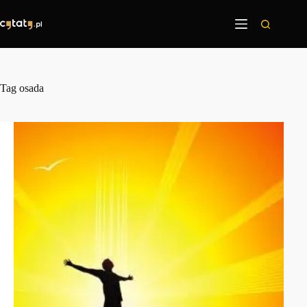
Przejdź
do
treści
Tag
osada