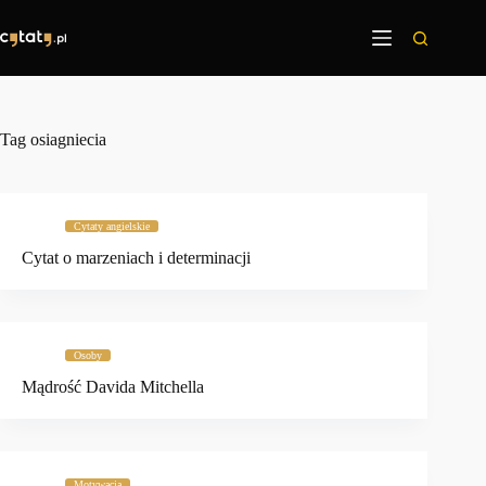
Przejdź
do
treści
Tag
osiagniecia
Cytaty angielskie
Cytat o marzeniach i determinacji
Osoby
Mądrość Davida Mitchella
Motywacja