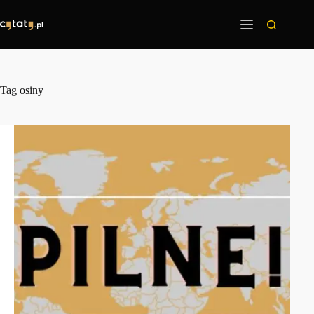
Przejdź
do
treści
Tag
osiny