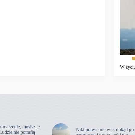
W życiu
z marzenie, musisz je
Nikt prawie nie wie, dokąd go
Ludzie nie potrafią
zaprowadzi droga, póki nie …