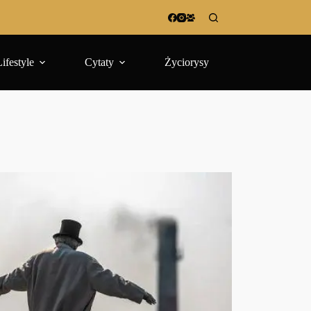
Lifestyle
Cytaty
Życiorysy