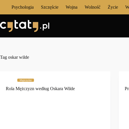
Przejdź
Psychologia
Szczęście
Wojna
Wolność
Życie
W
do
treści
Tag
oskar wilde
Mężczyźni
Rola Mężczyzn według Oskara Wilde
Pr