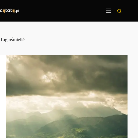
Przejdź
do
treści
Tag
ośmielić