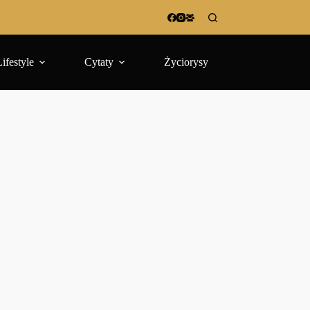
Lifestyle
Cytaty
Życiorysy