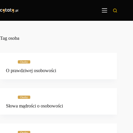
Przejdź
do
treści
Tag
osoba
Osoby
O prawdziwej osobowości
Osoby
Słowa mądrości o osobowości
Osoby