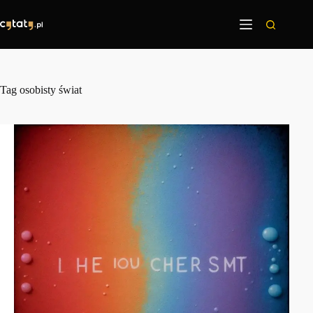
Przejdź
do
treści
Tag
osobisty świat