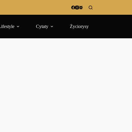
Lifestyle
Cytaty
Życiorysy