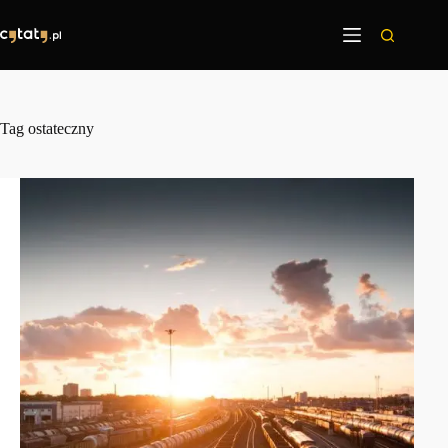
Przejdź
do
treści
Tag
ostateczny