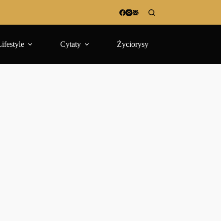
Lifestyle
Cytaty
Życiorysy