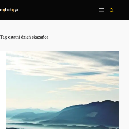
Przejdź
do
treści
Tag
ostatni dzień skazańca