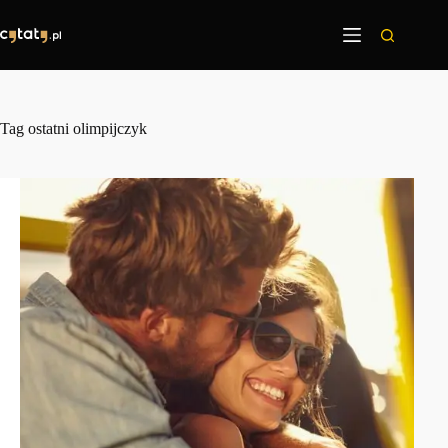
Przejdź
do
treści
Tag
ostatni olimpijczyk