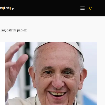
Przejdź
do
treści
Tag
ostatni papież