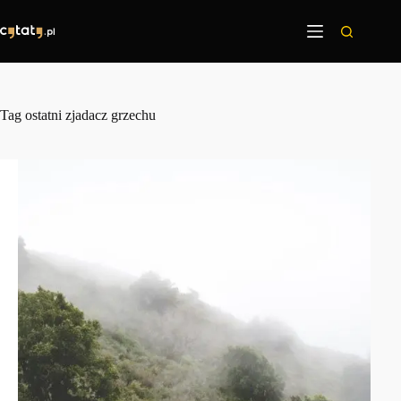
Przejdź
do
treści
Tag
ostatni zjadacz grzechu