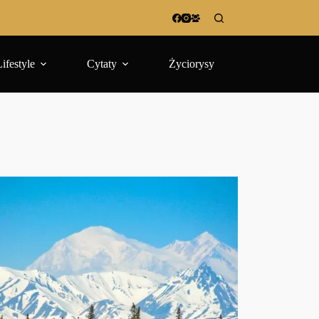
Lifestyle
Cytaty
Życiorysy