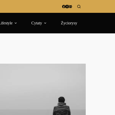
Lifestyle
Cytaty
Życiorysy