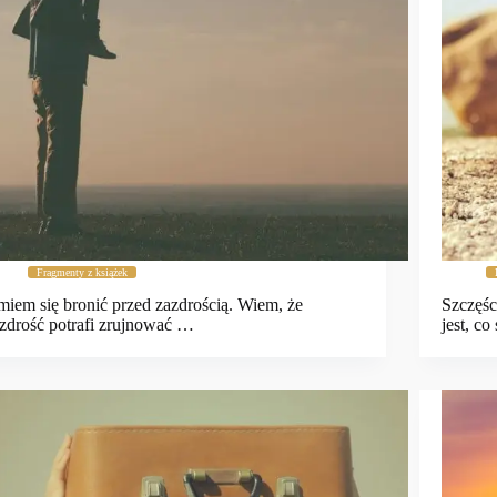
Fragmenty z książek
iem się bronić przed zazdrością. Wiem, że
Szczęśc
zdrość potrafi zrujnować …
jest, co