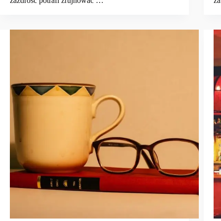
zazdrość potrafi zrujnować …
za