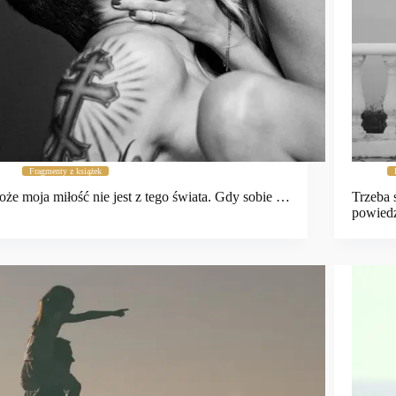
Fragmenty z książek
że moja miłość nie jest z tego świata. Gdy sobie …
Trzeba 
powiedz