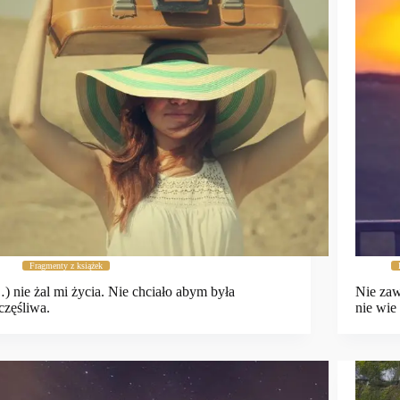
Fragmenty z książek
) nie żal mi życia. Nie chciało abym była
Nie zaw
częśliwa.
nie wi