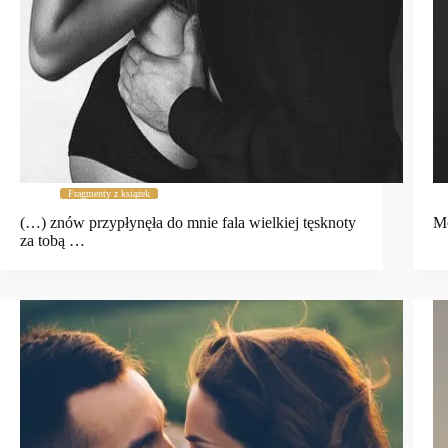
Fragmenty z książek
(…) znów przypłynęła do mnie fala wielkiej tęsknoty
Mo
za tobą …