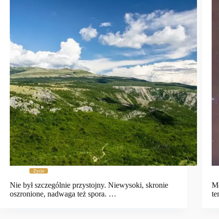
Życie
Nie był szczególnie przystojny. Niewysoki, skronie
Mo
oszronione, nadwaga też spora. …
te