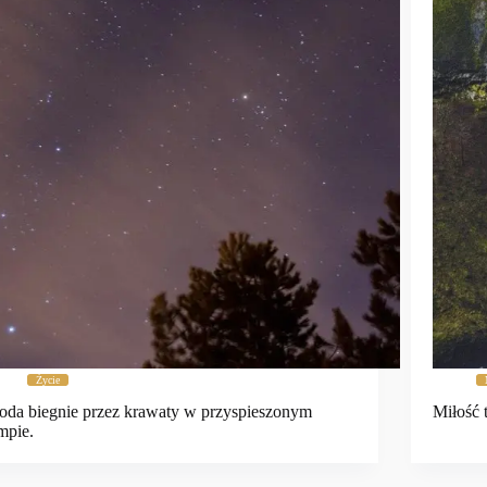
Życie
da biegnie przez krawaty w przyspieszonym
Miłość t
mpie.