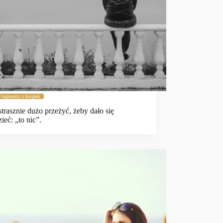
Fragmenty z książek
strasznie dużo przeżyć, żeby dało się
ieć: „to nic”.