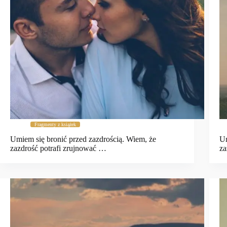
Fragmenty z książek
Umiem się bronić przed zazdrością. Wiem, że
Um
zazdrość potrafi zrujnować …
za