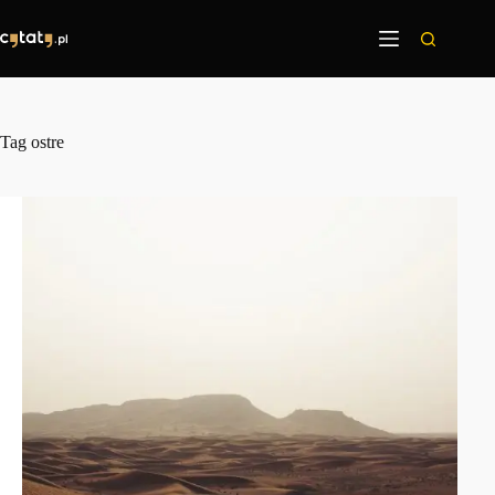
Przejdź
do
treści
Tag
ostre