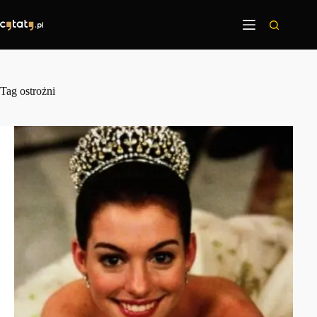
Przejdź
do
treści
Tag
ostrożni