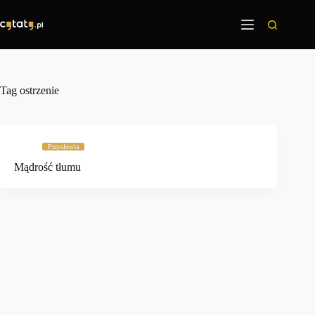
Przejdź
do
treści
Tag
ostrzenie
Przysłowia
Mądrość tłumu