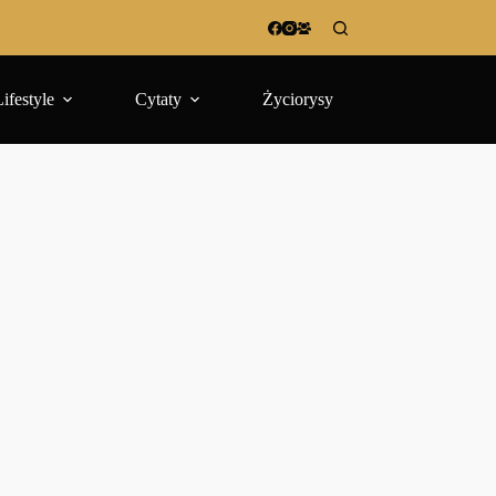
Lifestyle
Cytaty
Życiorysy