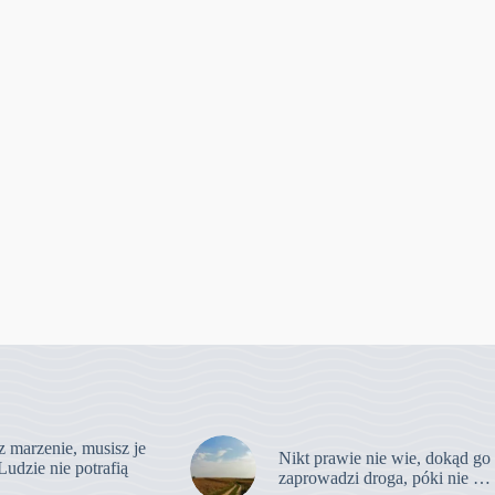
z marzenie, musisz je
Nikt prawie nie wie, dokąd go
Ludzie nie potrafią
zaprowadzi droga, póki nie …