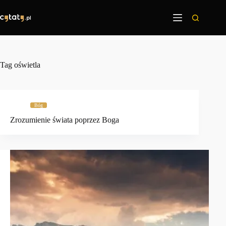
Przejdź
do
treści
Tag
oświetla
Bóg
Zrozumienie świata poprzez Boga