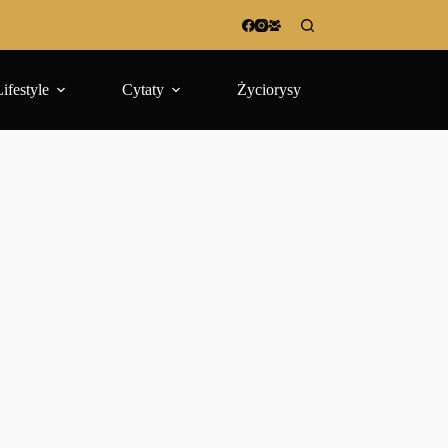
Lifestyle
Cytaty
Życiorysy