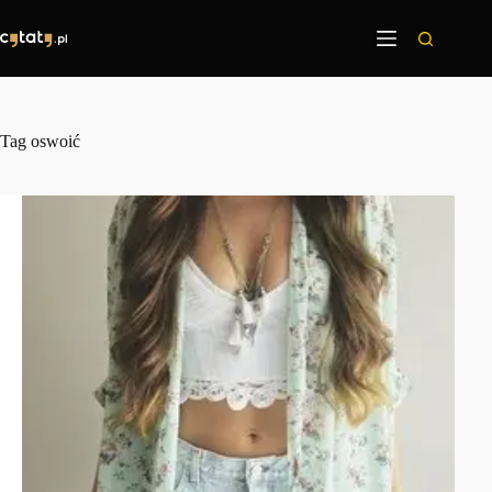
Przejdź
do
treści
Tag
oswoić