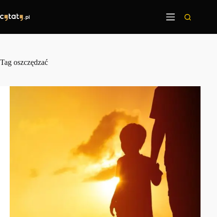
Przejdź
do
treści
Tag
oszczędzać