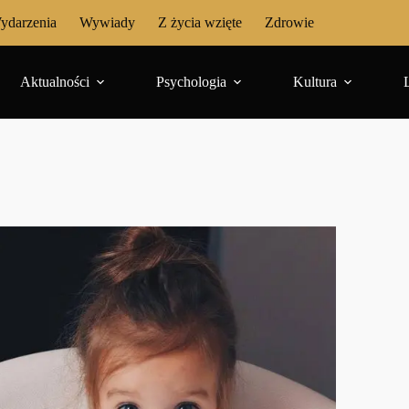
ydarzenia
Wywiady
Z życia wzięte
Zdrowie
Aktualności
Psychologia
Kultura