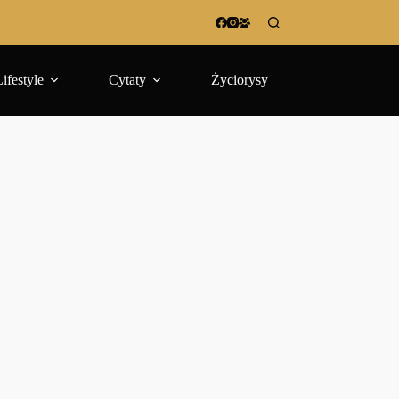
Lifestyle
Cytaty
Życiorysy