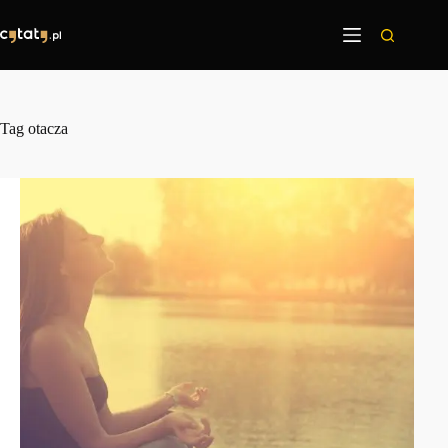
Przejdź
do
treści
Tag
otacza