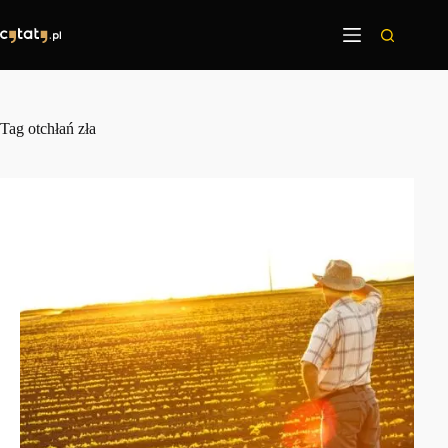
Przejdź
do
treści
Tag
otchłań zła