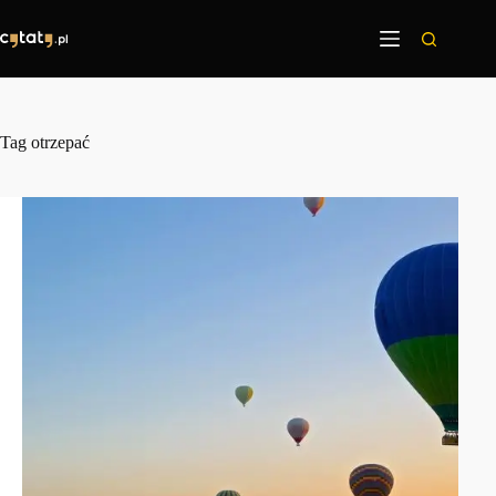
Przejdź
do
treści
Tag
otrzepać